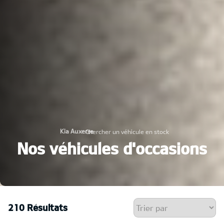
Kia Auxerre
Chercher un véhicule en stock
›
Nos véhicules d'occasions
210 Résultats