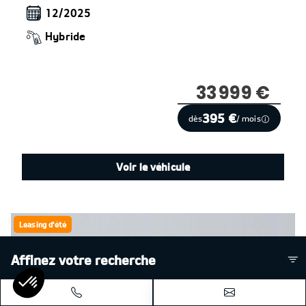
12/2025
Hybride
33 999 €
395 €
dès
/ mois
Voir le véhicule
Leasing d'été
Affinez votre recherche