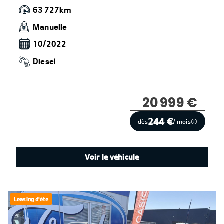
63 727km
Manuelle
10/2022
Diesel
20 999 €
244 €
dès
/ mois
Voir le véhicule
Leasing d'été