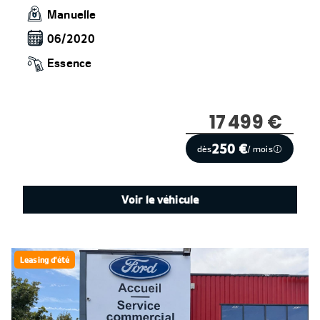
Manuelle
06/2020
Essence
17 499 €
250 €
dès
/ mois
Voir le véhicule
Leasing d'été