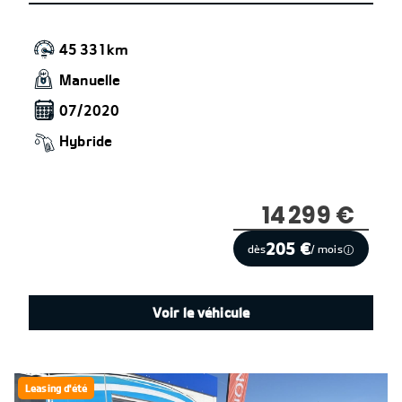
45 331km
Manuelle
07/2020
Hybride
14 299 €
205 €
dès
/ mois
Voir le véhicule
Leasing d'été